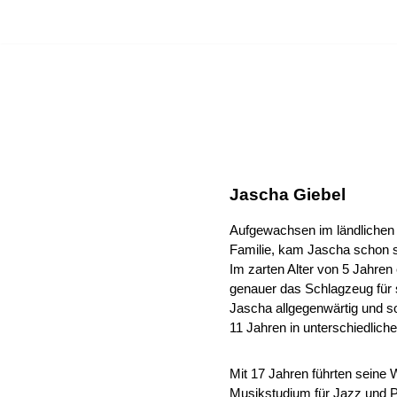
HOME
INFO
BAND
MINI-BAND
VIDEO
E
Zum
Inhalt
springen
Jascha Giebel
Aufgewachsen im ländlichen 
Familie, kam Jascha schon se
Im zarten Alter von 5 Jahren
genauer das Schlagzeug für s
Jascha allgegenwärtig und so f
11 Jahren in unterschiedlic
Mit 17 Jahren führten seine 
Musikstudium für Jazz und 