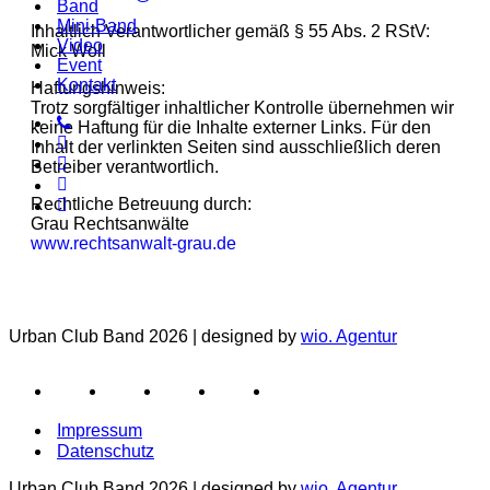
Band
Mini-Band
Inhaltlich Verantwortlicher gemäß § 55 Abs. 2 RStV:
Video
Mick Woll
Event
Kontakt
Haftungshinweis:
Trotz sorgfältiger inhaltlicher Kontrolle übernehmen wir
keine Haftung für die Inhalte externer Links. Für den
Inhalt der verlinkten Seiten sind ausschließlich deren
Betreiber verantwortlich.
Rechtliche Betreuung durch:
Grau Rechtsanwälte
www.rechtsanwalt-grau.de
Urban Club Band 2026 | designed by
wio. Agentur
Impressum
Datenschutz
Urban Club Band 2026 | designed by
wio. Agentur