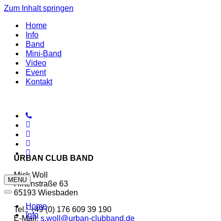
Zum Inhalt springen
Home
Info
Band
Mini-Band
Video
Event
Kontakt
URBAN CLUB BAND
Mick Woll
MENU
Hirtenstraße 63
65193 Wiesbaden
Home
Tel.: +49 (0) 176 609 39 190
Info
E-Mail:
s.woll@urban-clubband.de