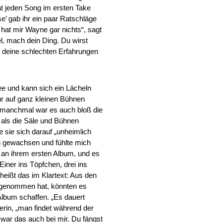
hat jeden Song im ersten Take
’ gab ihr ein paar Ratschläge
hat mir Wayne gar nichts“, sagt
l, mach dein Ding. Du wirst
 deine schlechten Erfahrungen
ee und kann sich ein Lächeln
nur auf ganz kleinen Bühnen
 manchmal war es auch bloß die
 als die Säle und Bühnen
 sie sich darauf „unheimlich
ein gewachsen und fühlte mich
h an ihrem ersten Album, und es
 Einer ins Töpfchen, drei ins
eißt das im Klartext: Aus den
ufgenommen hat, könnten es
 Album schaffen. „Es dauert
erin, „man findet während der
 war das auch bei mir. Du fängst