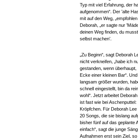
Typ mit viel Erfahrung, der 
aufgenommen“. Der ’alte Hase
mit auf den Weg, „empfohlen 
Deborah, „er sagte nur ’Mäde
deinen Weg finden, du musst
selbst machen’.
„Zu Beginn“, sagt Deborah L
nicht verkneifen, „habe ich 
gestanden, wenn überhaupt,
Ecke einer kleinen Bar“. Und
langsam größer wurden, habe
schnell eingestellt, bin da r
wohl“. Jetzt arbeitet Debora
ist fast wie bei Aschenputtel:
Kröpfchen. Für Deborah Lee h
20 Songs, die sie bislang a
bisher fünf auf das geplante
einfach“, sagt die junge Säng
Aufnahmen erst sein Ziel, so