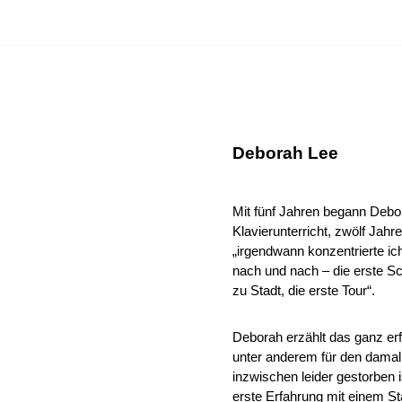
HOME
INFO
BAND
MINI-BAND
VIDEO
E
Zum
Inhalt
springen
Deborah Lee
Mit fünf Jahren begann Debo
Klavierunterricht, zwölf Jahr
„irgendwann konzentrierte i
nach und nach – die erste Sc
zu Stadt, die erste Tour“.
Deborah erzählt das ganz er
unter anderem für den damali
inzwischen leider gestorben 
erste Erfahrung mit einem S